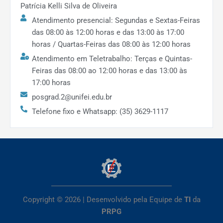
Patrícia Kelli Silva de Oliveira
Telefone
: (35) 3629-1117 (Telefone fixo e
WhatsApp)
Atendimento presencial: Segundas e Sextas-Feiras
das 08:00 às 12:00 horas e das 13:00 às 17:00
Atendimento ao Presencial
: de Segunda a Sexta-
horas / Quartas-Feiras das 08:00 às 12:00 horas
Feira das 08h ao 12h e das 13h às 17h
Atendimento em Teletrabalho: Terças e Quintas-
Feiras das 08:00 ao 12:00 horas e das 13:00 às
PRPG
– Prédio da Administração Central (A1)- 2ª
17:00 horas
Andar
posgrad.2@unifei.edu.br
Telefone fixo e Whatsapp: (35) 3629-1117
Copyright © 2026 | Desenvolvido pela Equipe de
TI
da
PRPG