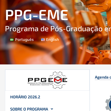
Ir
PPG-EME
para
o
conteúdo
Programa de Pós-Graduação e
Português
English
Agenda 
HORÁRIO 2026.2
SOBRE O PROGRAMA